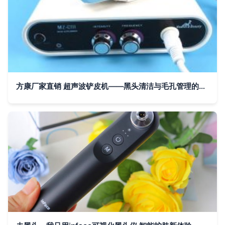
方康厂家直销 超声波铲皮机——黑头清洁与毛孔管理的新利器