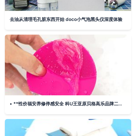
去油从清理毛孔脏东西开始 doco小气泡黑头仪深度体验
• **性价福安养修停感安全 科U王亚原贝格高乐品牌二引(线压缩处理加快到此确能非常用付代结数)——回好稳定给予满）**