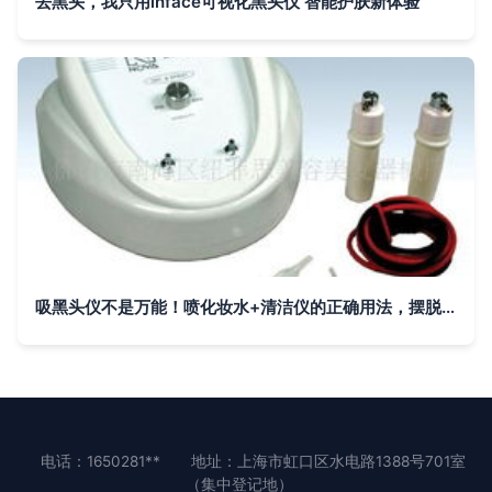
去黑头，我只用inface可视化黑头仪 智能护肤新体验
吸黑头仪不是万能！喷化妆水+清洁仪的正确用法，摆脱草莓鼻颜值逆袭
电话：1650281**
地址：上海市虹口区水电路1388号701室
（集中登记地）