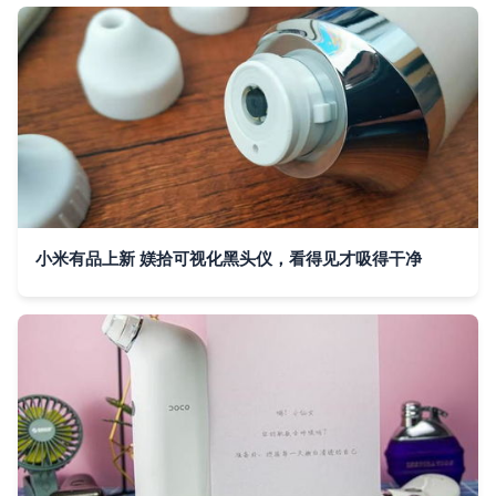
小米有品上新 媄拾可视化黑头仪，看得见才吸得干净