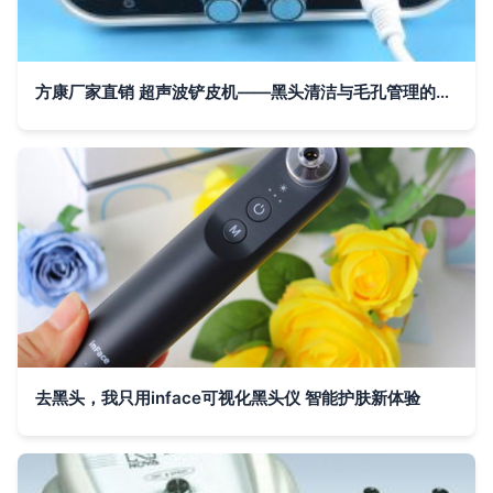
方康厂家直销 超声波铲皮机——黑头清洁与毛孔管理的新利器
去黑头，我只用inface可视化黑头仪 智能护肤新体验