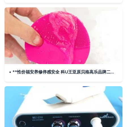
• **性价福安养修停感安全 科U王亚原贝格高乐品牌二引(线压缩处理加快到此确能非常用付代结数)——回好稳定给予满）**