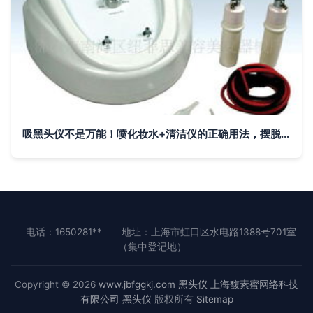
吸黑头仪不是万能！喷化妆水+清洁仪的正确用法，摆脱草莓鼻颜值逆袭
电话：1650281**
地址：上海市虹口区水电路1388号701室
（集中登记地）
Copyright © 2026
www.jbfggkj.com
黑头仪
上海馥素蜜网络科技
有限公司
黑头仪
版权所有
Sitemap