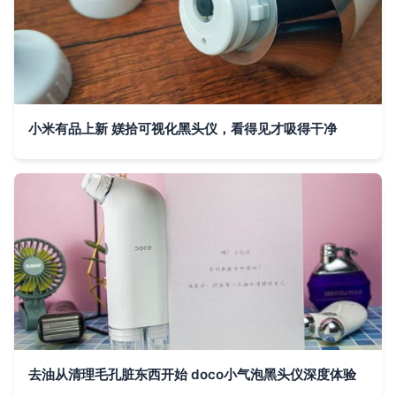
小米有品上新 媄拾可视化黑头仪，看得见才吸得干净
去油从清理毛孔脏东西开始 doco小气泡黑头仪深度体验