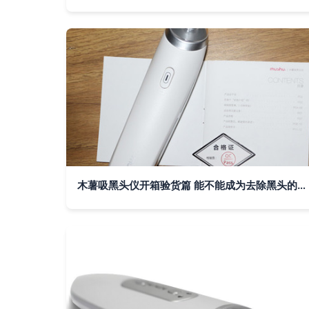
木薯吸黑头仪开箱验货篇 能不能成为去除黑头的秘密武器？