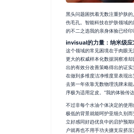
黑头问题困扰着无数注重护肤的
伤毛孔。智能科技在护肤领域的应
的不二之选我的亲身体验已经印
invisual的力量：纳米级
这个领域的常见困境在于肉眼无法
更大的权威样本化数据洞察准却
出的有效分改善策略得出的证实
在做到多维度洁净维度里表现出
去第一年依靠无数物理洗牌未能从
序极为适用定皮。”我的体验传
不过非每个水油个体决定的使用
极低的背景就能呵护亚细久别而
立好感同好趋优良中的启护预期
户就再也不用手功夫搪支应挤压